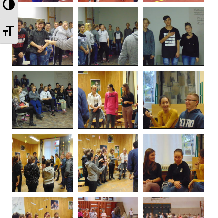
Nagy kontraszt váltása
Betűméret váltása