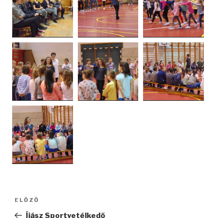
Bejegyzés
ELŐZŐ
Korábbi
navigáció
bejegyzés
Íjász Sportvetélkedő