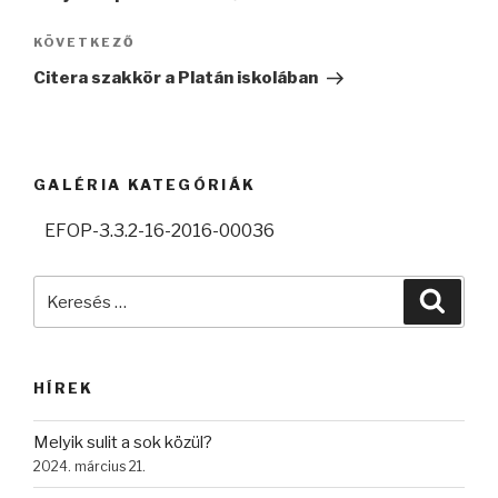
KÖVETKEZŐ
Következő
bejegyzés
Citera szakkör a Platán iskolában
GALÉRIA KATEGÓRIÁK
EFOP-3.3.2-16-2016-00036
Keresés
Keres
a
következő
kifejezésre:
HÍREK
Melyik sulit a sok közül?
2024. március 21.