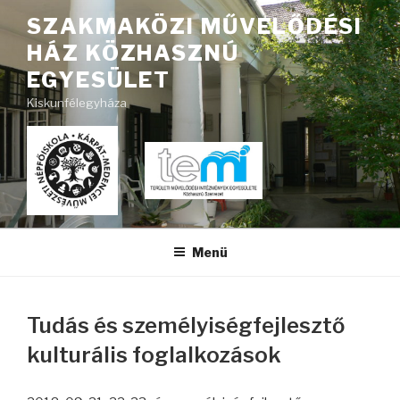
Tartalomhoz
SZAKMAKÖZI MŰVELŐDÉSI
HÁZ KÖZHASZNÚ
EGYESÜLET
Kiskunfélegyháza
Menü
Tudás és személyiségfejlesztő
kulturális foglalkozások