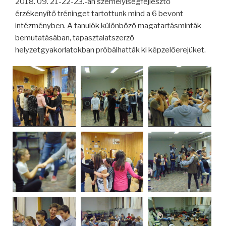
2018. 09. 21-22-23.-án személyiségfejlesztő
érzékenyítő tréninget tartottunk mind a 6 bevont
intézményben. A tanulók különböző magatartásminták
bemutatásában, tapasztalatszerző
helyzetgyakorlatokban próbálhatták ki képzelőerejüket.