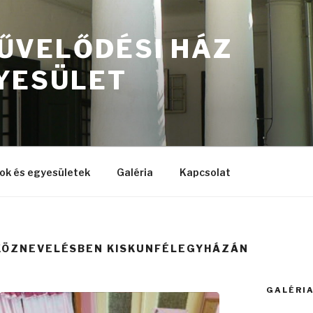
ŰVELŐDÉSI HÁZ
YESÜLET
ok és egyesületek
Galéria
Kapcsolat
KÖZNEVELÉSBEN KISKUNFÉLEGYHÁZÁN
GALÉRI