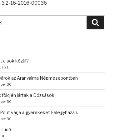
.3.2-16-2016-00036
Keresés
ő
re:
it a sok közül?
us 21.
tyárok az Aranyalma Népmesepontban
ber 30.
 földjén jártak a Dózsások
ber 30.
ont várja a gyerekeket Félegyházán…
ber 30.
rt idő
 31.