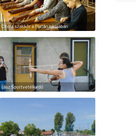
Citera szakkör a Platán iskolában
Íjász Sportvetélkedő