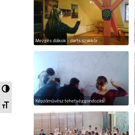
Mezgés diákok – darts szakkör
Nagy kontraszt váltása
Képzőművész tehetséggondozás
Betűméret váltása