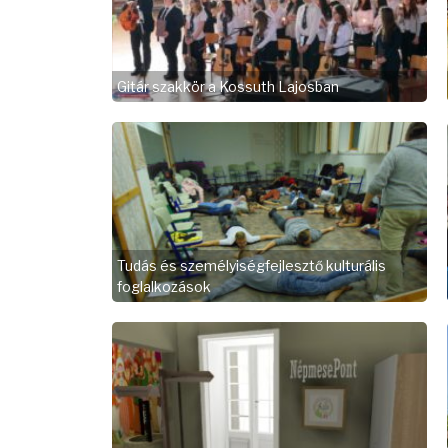
Gitár szakkör a Kossuth Lajosban
Tudás és személyiségfejlesztő kulturális
foglalkozások