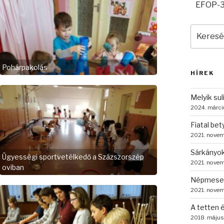
EFOP-3
Keresés
a
következ
kifejezés
Pohárpakolás
HÍREK
Melyik sul
2024. márci
Fiatal be
2021. novem
Sárkányok
Ügyességi sportvetélkedő a Százszorszép
2021. novem
oviban
NépmeseP
2021. novem
A tetten é
2018. május