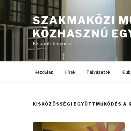
Tartalomhoz
SZAKMAKÖZI M
KÖZHASZNÚ EG
Kiskunfélegyháza
Kezdőlap
Hírek
Pályázatok
Klub
KISKÖZÖSSÉGI EGYÜTTMŰKÖDÉS A 