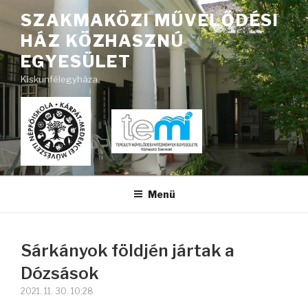
Tartalomhoz
SZAKMAKÖZI MŰVELŐDÉSI
HÁZ KÖZHASZNÚ
EGYESÜLET
Kiskunfélegyháza
Menü
Sárkányok földjén jártak a
Dózsások
2021. 11. 30. 10:28