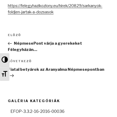
https://felegyhazikozlony.eu/hirek/20829/sarkanyok-
foldjen-jartak-a-dozsasok
Bejegyzés
ELŐZŐ
Korábbi
navigáció
bejegyzés
NépmesePont várja a gyerekeket
Félegyházán…
Nagy kontraszt váltása
KÖVETKEZŐ
Következő
bejegyzés
Fiatal betyárok az Aranyalma Népmesepontban
Betűméret váltása
GALÉRIA KATEGÓRIÁK
EFOP-3.3.2-16-2016-00036