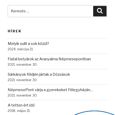
Keresés
Keres
a
következő
kifejezésre:
HÍREK
Melyik sulit a sok közül?
2024. március 21.
Fiatal betyárok az Aranyalma Népmesepontban
2021. november 30.
Sárkányok földjén jártak a Dózsások
2021. november 30.
NépmesePont várja a gyerekeket Félegyházán…
2021. november 30.
A tetten ért idő
2018. május 31.