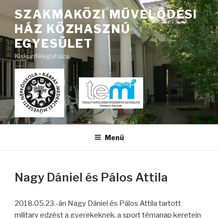
Tartalomhoz
SZAKMAKÖZI MŰVELŐDÉSI
HÁZ KÖZHASZNÚ
EGYESÜLET
Kiskunfélegyháza
Menü
Nagy Dániel és Pálos Attila
2018.05.23.-án Nagy Dániel és Pálos Attila tartott
military edzést a gyerekeknek, a sport témanap keretein