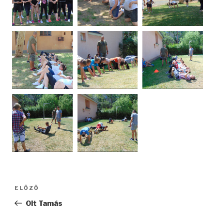
Bejegyzés
ELŐZŐ
Korábbi
navigáció
bejegyzés
Olt Tamás