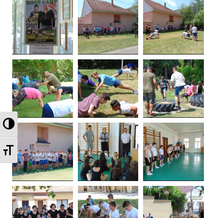
Nagy kontraszt váltása
Betűméret váltása