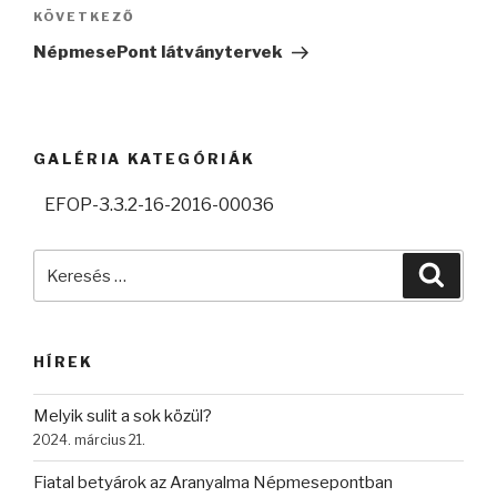
KÖVETKEZŐ
Következő
bejegyzés
NépmesePont látványtervek
GALÉRIA KATEGÓRIÁK
EFOP-3.3.2-16-2016-00036
Keresés
Keres
a
következő
kifejezésre:
HÍREK
Melyik sulit a sok közül?
2024. március 21.
Fiatal betyárok az Aranyalma Népmesepontban