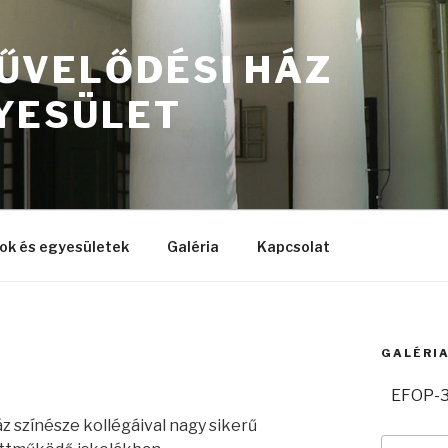
ŰVELŐDÉSI HÁZ
YESÜLET
ok és egyesületek
Galéria
Kapcsolat
GALÉRI
EFOP-3
 színésze kollégáival nagy sikerű
Keresés