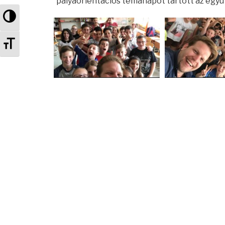
pályaorientációs témanapot tartott az együttműködő iskolákban.​
Nagy kontraszt váltása
Betűméret váltása
Bejegyzés
navigáció