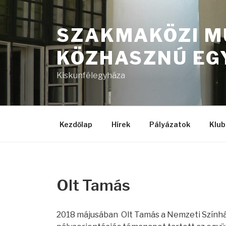
Tartalomhoz
SZAKMAKÖZI M
KÖZHASZNÚ EG
Kiskunfélegyháza
Kezdőlap
Hírek
Pályázatok
Klub
Olt Tamás
2018 májusában Olt Tamás a Nemzeti Színház