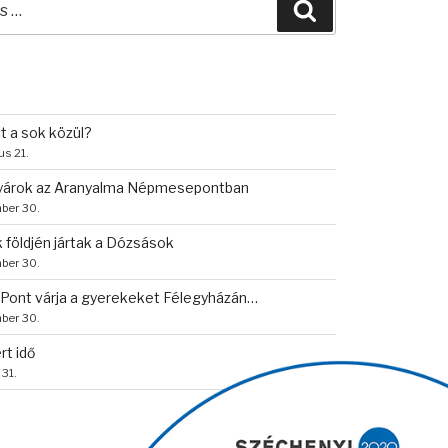
Keresés
ő
re:
it a sok közül?
us 21.
tyárok az Aranyalma Népmesepontban
ber 30.
 földjén jártak a Dózsások
ber 30.
ont várja a gyerekeket Félegyházán…
ber 30.
rt idő
 31.