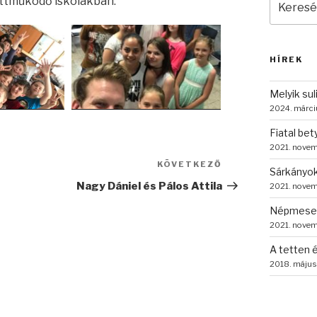
​​​​​​​​​​​​​​​​​​​​​​​​​​​​​​​
a
következ
kifejezés
HÍREK
Melyik sul
2024. márci
Fiatal be
2021. novem
KÖVETKEZŐ
Következő
Sárkányok
bejegyzés
Nagy Dániel és Pálos Attila
2021. novem
NépmeseP
2021. novem
A tetten é
2018. május