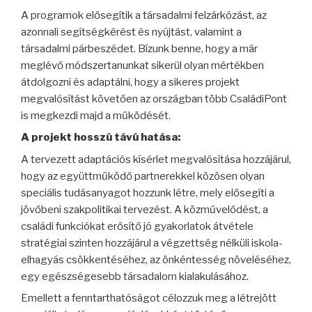
A programok elősegítik a társadalmi felzárkózást, az
azonnali segítségkérést és nyújtást, valamint a
társadalmi párbeszédet. Bízunk benne, hogy a már
meglévő módszertanunkat sikerül olyan mértékben
átdolgozni és adaptálni, hogy a sikeres projekt
megvalósítást követően az országban több CsaládiPont
is megkezdi majd a működését.
A projekt hosszú távú hatása:
A tervezett adaptációs kísérlet megvalósítása hozzájárul,
hogy az együttműködő partnerekkel közösen olyan
speciális tudásanyagot hozzunk létre, mely elősegíti a
jövőbeni szakpolitikai tervezést. A közművelődést, a
családi funkciókat erősítő jó gyakorlatok átvétele
stratégiai szinten hozzájárul a végzettség nélküli iskola-
elhagyás csökkentéséhez, az önkéntesség növeléséhez,
egy egészségesebb társadalom kialakulásához.
Emellett a fenntarthatóságot célozzuk meg a létrejött