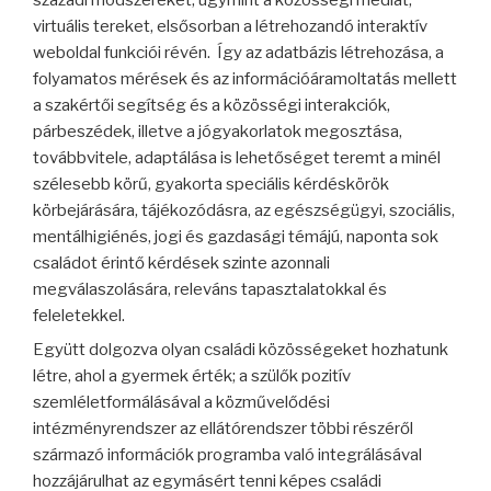
virtuális tereket, elsősorban a létrehozandó interaktív
weboldal funkciói révén.
Így az adatbázis létrehozása, a
folyamatos mérések és az információáramoltatás mellett
a szakértői segítség és a közösségi interakciók,
párbeszédek, illetve a jógyakorlatok megosztása,
továbbvitele, adaptálása is lehetőséget teremt a minél
szélesebb körű, gyakorta speciális kérdéskörök
körbejárására, tájékozódásra, az egészségügyi, szociális,
mentálhigiénés, jogi és gazdasági témájú, naponta sok
családot érintő kérdések szinte azonnali
megválaszolására, releváns tapasztalatokkal és
feleletekkel.
Együtt dolgozva olyan családi közösségeket hozhatunk
létre, ahol a gyermek érték; a szülők pozitív
szemléletformálásával a közművelődési
intézményrendszer az ellátórendszer többi részéről
származó információk programba való integrálásával
hozzájárulhat az egymásért tenni képes családi