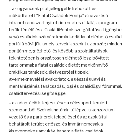
– az ugyancsak pilot jelleggel létrehozott és
működtetett “Fiatal Családok Pontja” elnevezésű
intranet rendszert nyitott internetes oldallá, a program
területén élő és a CsaládiPontok szolgáltatásait igénybe
vevő családok számára immár korlátlanul elérhető családi
portállá bővítjük, amely terveink szerint az ország minden
pontján megnézhető, és később a szolgáltatások
tekintetében is országosan elérhető lesz, bővített
tartalommal: a fiatal családok életét megkönnyítő
praktikus tanácsok, életvezetési tippek,
gyermeknevelési gyakorlatok, egészségügyi és
mentálhigiénés tanácsadás, jogi és családügyi fórummal,
családtervezési segítséggel.
– az adaptáció kiterjesztése: a célcsoport területi
szempontból, Szolnok határain túllépve, a konzorciumi
vezető és a partnerek települései és az azok által
behatárolt terület egésze, és immár nemcsak a
kisgyermekes anyukák, hanem a fiatal családok