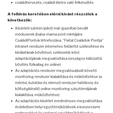
családtervezés, családi életre való felkészítés
A felhívás keretében elérni kívánt részcélok a
következők:
Kísérleti szinten (pilot) már igazoltan bevált
módszerek (baba-mama pont mintájára
CsaládiPontok létrehozása, “Fiatal Családok Pontja”
intranet rendszer internetes felületté szélesítése és
kínálatának bővítése), szélesebb körű
adaptációjának megvalósítása (országos hálózattá
bővítés fizikailag és online)
Az adaptációs rendszer megvalósulását követő
monitoring rendszer kialakítása és működtetése (a
mérési, kutatási és elemző rendszer hatékony és
költségkímélő online monitoring szisztémájának
kialakítása, működtetése)
Az adaptációs kísérlet eredményes megvalósítása
érdekében helyi együttműködések a konzorciumi
partnerekkel és szakmai együttműködések a