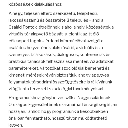
közösségek kialakulásához.
A négy, teljesen eltérő szerkezetű, felépítésű,
lakosságszámú és összetételű település – ahol a
CsaládiPontok létrejönnek, s ahol a helyi közösségek a
virtuális tér alapvető bázisát is jelentik az itt élő
célcsoporttagok – érdemi információval szolgál a
családok helyzetének alakulásáról, a virtuális és a
személyes találkozások, dialógusok, konferenciák és
praktikus tanácsok felhasználása mentén. Az adatokat,
paramétereket, változókat szociológiai bemeneti és
kimeneti mérések révén biztosítjuk, ahogy az egyes
folyamatok társadalmi összefüggéseire is rá kívánunk
világítani a tervezett szociológiai tanulmányokkal.
Programunkhoz igénybe vesszük a Nagycsaládosok
Országos Egyesületének szakmai háttér segítségét, ami
hozzájárul ahhoz, hogy programunk a későbbiekben
önállóan fenntartható, hosszú távon működtethető
legyen.