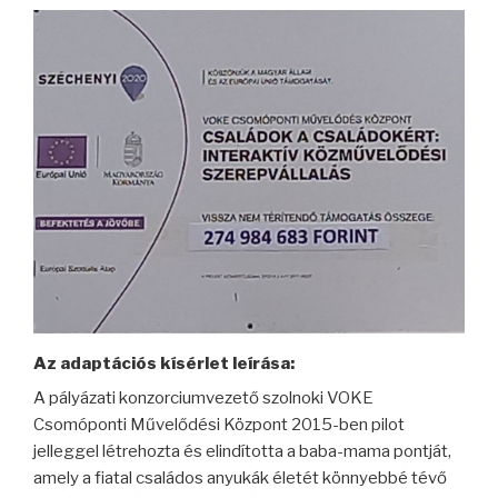
Az adaptációs kísérlet leírása:
A pályázati konzorciumvezető szolnoki VOKE
Csomóponti Művelődési Központ 2015-ben pilot
jelleggel létrehozta és elindította a baba-mama pontját,
amely a fiatal családos anyukák életét könnyebbé tévő