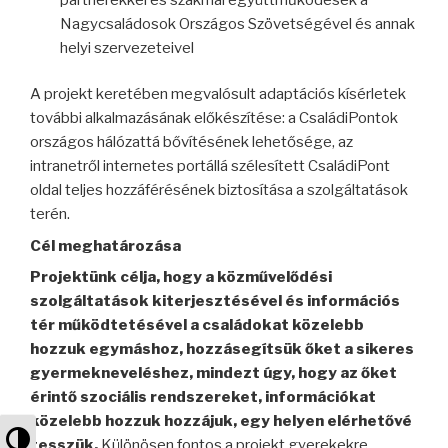
Nagycsaládosok Országos Szövetségével és annak
helyi szervezeteivel
A projekt keretében megvalósult adaptációs kísérletek
további alkalmazásának előkészítése: a CsaládiPontok
országos hálózattá bővítésének lehetősége, az
intranetről internetes portállá szélesített CsaládiPont
oldal teljes hozzáférésének biztosítása a szolgáltatások
terén.
Cél meghatározása
Projektünk célja, hogy a közművelődési
szolgáltatások kiterjesztésével és információs
tér működtetésével a családokat közelebb
hozzuk egymáshoz, hozzásegítsük őket a sikeres
gyermekneveléshez, mindezt úgy, hogy az őket
érintő szociális rendszereket, információkat
közelebb hozzuk hozzájuk, egy helyen elérhetővé
Nagy kontraszt váltása
tesszük.
Különösen fontos a projekt gyerekekre