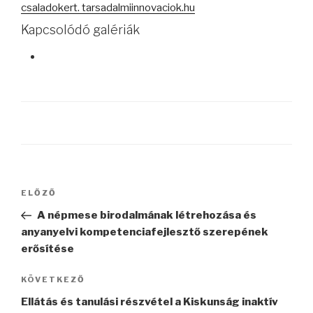
csaladokert. tarsadalmiinnovaciok.hu
Kapcsolódó galériák
Bejegyzés
ELŐZŐ
Korábbi
navigáció
bejegyzés
A népmese birodalmának létrehozása és
anyanyelvi kompetenciafejlesztő szerepének
erősítése
KÖVETKEZŐ
Következő
bejegyzés
Ellátás és tanulási részvétel a Kiskunság inaktív