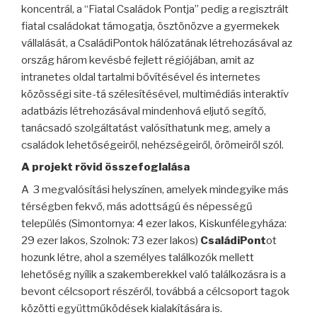
koncentrál, a “Fiatal Családok Pontja” pedig a regisztrált
fiatal családokat támogatja, ösztönözve a gyermekek
vállalását, a CsaládiPontok hálózatának létrehozásával az
ország három kevésbé fejlett régiójában, amit az
intranetes oldal tartalmi bővítésével és internetes
közösségi site-tá szélesítésével, multimédiás interaktív
adatbázis létrehozásával mindenhová eljutó segítő,
tanácsadó szolgáltatást valósíthatunk meg, amely a
családok lehetőségeiről, nehézségeiről, örömeiről szól.
A projekt rövid összefoglalása
A
3 megvalósítási helyszínen, amelyek mindegyike más
térségben fekvő, más adottságú és népességű
település (Simontornya: 4 ezer lakos, Kiskunfélegyháza:
29 ezer lakos, Szolnok: 73 ezer lakos)
CsaládiPont
ot
hozunk létre, ahol a személyes találkozók mellett
lehetőség nyílik a szakemberekkel való találkozásra is a
bevont célcsoport részéről, továbbá a célcsoport tagok
közötti együttműködések kialakítására is.