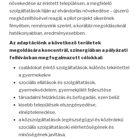
növekedése az érintett településen, a megfelelő
szolgáltatások híján az elvándorlás növekedése – újszerű
megközelítésével reagál, a pilot projekt sikerének
fényében, reményeink szerint, a korábbi megoldásoknál
hatékonyabban, eredményesebben.
Az adaptációnk a következő területek
megoldására koncentrál, szinergiában a pályázati
felhívásban megfogalmazott célokkal:
családokat érintő szolgáltatások, különös tekintettel
a gyermekekre
szociális ellátások és szolgáltatások,
gyermekvédelem, gyermekjólét fejlesztése
társadalmi felzárkózás és befogadás, ezen belül:
kisebb települések elszegényedése,
elnéptelenedése,
a közszolgáltatások (egészségügyi és közérdekű
szociális szolgáltatások) elérhetőségének és
minőségének javítása,