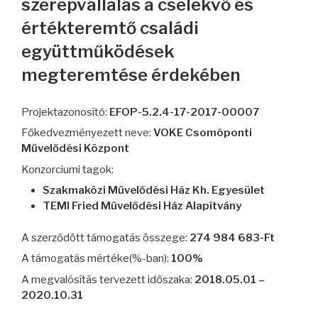
szerepvállalás a cselekvő és
értékteremtő családi
együttműködések
megteremtése érdekében
Projektazonosító:
EFOP-5.2.4-17-2017-00007
Főkedvezményezett neve:
VOKE Csomóponti
Művelődési Központ
Konzorciumi tagok:
Szakmaközi Művelődési Ház Kh. Egyesület
TEMI Fried Művelődési Ház Alapítvány
A szerződött támogatás összege:
274 984 683-Ft
A támogatás mértéke(%-ban):
100%
A megvalósítás tervezett időszaka:
2018.05.01 –
2020.10.31