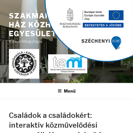
Tartalomhoz
}
SZAKMAKÖZI MŰVELŐDÉSI
HÁZ KÖZHASZNÚ
EGYESÜLET
Kiskunfélegyháza
Menü
Családok a családokért:
interaktív közművelődési