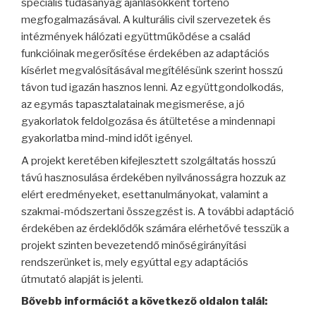
speciális tudásanyag ajánlásokként történő
megfogalmazásával. A kulturális civil szervezetek és
intézmények hálózati együttműködése a család
funkcióinak megerősítése érdekében az adaptációs
kísérlet megvalósításával megítélésünk szerint hosszú
távon tud igazán hasznos lenni. Az együttgondolkodás,
az egymás tapasztalatainak megismerése, a jó
gyakorlatok feldolgozása és átültetése a mindennapi
gyakorlatba mind-mind időt igényel.
A projekt keretében kifejlesztett szolgáltatás hosszú
távú hasznosulása érdekében nyilvánosságra hozzuk az
elért eredményeket, esettanulmányokat, valamint a
szakmai-módszertani összegzést is. A további adaptáció
érdekében az érdeklődők számára elérhetővé tesszük a
projekt szinten bevezetendő minőségirányítási
rendszerünket is, mely egyúttal egy adaptációs
útmutató alapját is jelenti.
Bővebb információt a következő oldalon talál: