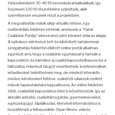
Helyszínenként 30-40 fő bevonásával kalkulálunk, így
összesen 100 fő részvételére számítunk, akik
személyesen vesznek részt a projektben.
A megvalósítás másik síkja virtuális térben, egy
multimédiás felületen történik, amelynek a “Fiatal
Családok Pontja” elnevezésű pilot intranet oldal az alapja.
A nyilvános elérésűvé tett és kibővített tartalommal,
szolgáltatási felülettel ellátott online portál alkalmas
egyrészt arra, hogy a családok egymással is tartsák a
kapcsolatot, és bármikor új család kapcsolódhasson be a
hálózatba, másrészt blogot vezethetnek, konferenciákat,
előadásokat tekinthetnek meg, de mindezt interaktív
módon, kérdéseket feltéve, szakértői válaszok mellett
mások tapasztalataira hagyatkozva. Az online felületen
több, családdal kapcsolatos írást is közzéteszünk, így az
aktuális adózási, családtámogatási, gyermeknevelési,
egészségügyi, táplálkozási, életviteli információhoz is
hozzáférnek a felhasználók. Olyan filmes, videós