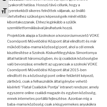
gyakorolt hatása. Hosszú távú célunk, hogy a
Betűméret váltása
gyerekekből sikeres felnőttek váljanak, az önálló
életvitelhez szükséges képességeik minél előbb
kibontakozzanak. Ehhez leginkább a szülők
szemléletformálásával járulhatunk hozzá.
Projektünk alapja a Szolnokon a konzorciumvezető VOKE
Csomóponti Művelődési Központ által elindított és már
működő baba-mama közösségi pont, ahol a cél ennek
kiszélesítése a Szolnok-Kiskunfélegyháza-Simontornya
által határolt háromszögben, és új családok közösségbe
való bevonzása; emellett az ugyancsak a szolnoki VOKE
Csomóponti Művelődési Központ által 2015-ben
elindított és a közösségi pont online felületét képező,
zártkörű, csak a felhasználók által igénybe vehető
kísérleti “Fiatal Családok Pontja” intranet rendszer, amely
egyszerre online családi magazin és egyben közösség,
ennek internetes portállá fejlesztése. Azonban míg a
baba-mama közösség csak a kisgyermekes anyukákra