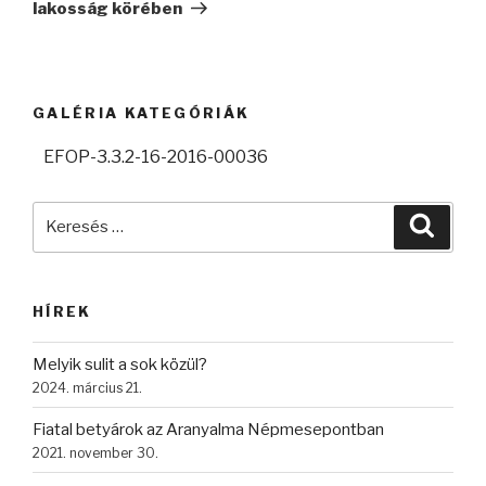
lakosság körében
GALÉRIA KATEGÓRIÁK
EFOP-3.3.2-16-2016-00036
Keresés
Keres
a
következő
kifejezésre:
HÍREK
Melyik sulit a sok közül?
2024. március 21.
Fiatal betyárok az Aranyalma Népmesepontban
2021. november 30.