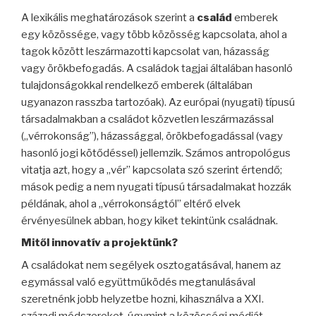
A lexikális meghatározások szerint a
család
emberek
egy közössége, vagy több közösség kapcsolata, ahol a
tagok között leszármazotti kapcsolat van, házasság
vagy örökbefogadás. A családok tagjai általában hasonló
tulajdonságokkal rendelkező emberek (általában
ugyanazon rasszba tartozóak). Az európai (nyugati) típusú
társadalmakban a családot közvetlen leszármazással
(„vérrokonság”),
házassággal
,
örökbefogadással
(vagy
hasonló jogi kötődéssel) jellemzik. Számos antropológus
vitatja azt, hogy a „vér” kapcsolata szó szerint értendő;
mások pedig a nem nyugati típusú társadalmakat hozzák
példának, ahol a „vérrokonságtól” eltérő elvek
érvényesülnek abban, hogy kiket tekintünk családnak.
Mitől innovatív a projektünk?
A családokat nem segélyek osztogatásával, hanem az
egymással való együttműködés megtanulásával
szeretnénk jobb helyzetbe hozni, kihasználva a XXI.
századi módszereket, úgymint a közösségi médiát,