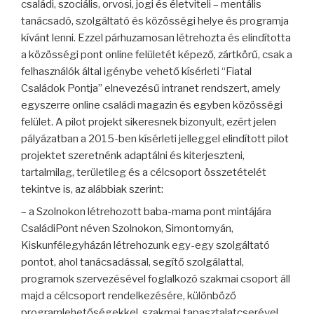
családi, szociális, orvosi, jogi és életviteli – mentális
tanácsadó, szolgáltató és közösségi helye és programja
kívánt lenni. Ezzel párhuzamosan létrehozta és elindította
a közösségi pont online felületét képező, zártkörű, csak a
felhasználók által igénybe vehető kísérleti “Fiatal
Családok Pontja” elnevezésű intranet rendszert, amely
egyszerre online családi magazin és egyben közösségi
felület. A pilot projekt sikeresnek bizonyult, ezért jelen
pályázatban a 2015-ben kísérleti jelleggel elindított pilot
projektet szeretnénk adaptálni és kiterjeszteni,
tartalmilag, területileg és a célcsoport összetételét
tekintve is, az alábbiak szerint:
– a Szolnokon létrehozott baba-mama pont mintájára
CsaládiPont néven Szolnokon, Simontornyán,
Kiskunfélegyházán létrehozunk egy-egy szolgáltató
pontot, ahol tanácsadással, segítő szolgálattal,
programok szervezésével foglalkozó szakmai csoport áll
majd a célcsoport rendelkezésére, különböző
programlehetőségekkel, szakmai tapasztalatcserével