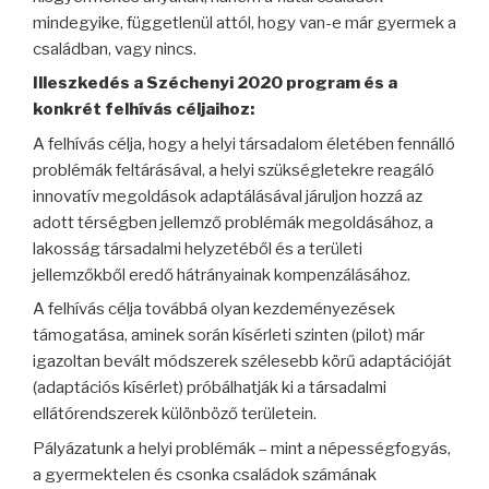
mindegyike, függetlenül attól, hogy van-e már gyermek a
családban, vagy nincs.
Illeszkedés a Széchenyi 2020 program és a
konkrét felhívás céljaihoz:
A felhívás célja, hogy a helyi társadalom életében fennálló
problémák feltárásával, a helyi szükségletekre reagáló
innovatív megoldások adaptálásával járuljon hozzá az
adott térségben jellemző problémák megoldásához, a
lakosság társadalmi helyzetéből és a területi
jellemzőkből eredő hátrányainak kompenzálásához.
A felhívás célja továbbá olyan kezdeményezések
támogatása, aminek során kísérleti szinten (pilot) már
igazoltan bevált módszerek szélesebb körű adaptációját
(adaptációs kísérlet) próbálhatják ki a társadalmi
ellátórendszerek különböző területein.
Pályázatunk a helyi problémák – mint a népességfogyás,
a gyermektelen és csonka családok számának