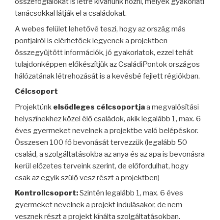
összefoglalókat is létre kívánunk hozni, melyek gyakorlati
tanácsokkal látják el a családokat.
A webes felület lehetővé teszi, hogy az ország más
pontjairól is elérhetőek legyenek a projektben
összegyűjtött információk, jó gyakorlatok, ezzel tehát
tulajdonképpen előkészítjük az CsaládiPontok országos
hálózatának létrehozását is a kevésbé fejlett régiókban.
Célcsoport
Projektünk
elsődleges célcsoportja
a megvalósítási
helyszínekhez közel élő családok, akik legalább 1, max. 6
éves gyermeket nevelnek a projektbe való belépéskor.
Összesen 100 fő bevonását tervezzük (legalább 50
család, a szolgáltatásokba az anya és az apa is bevonásra
kerül előzetes terveink szerint, de előfordulhat, hogy
csak az egyik szülő vesz részt a projektben)
Kontrollcsoport:
Szintén legalább 1, max. 6 éves
gyermeket nevelnek a projekt indulásakor, de nem
vesznek részt a projekt kínálta szolgáltatásokban.