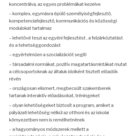
koncentrálva, az egyes problémákat kezelve
– komplex, egymásra épülő személyiségfejlesztő,
kompetenciafejlesztő, kommunikációs és közösségi
modulokat tartalmaz
– lehetővé teszi az egyéni fejlesztést , a felzárkóztatást
és a tehetséggondozást
– egyértelműen a szocializációt segíti
– társadalmi normákat, pozitív magatartásmintákat mutat
a célcsoportoknak az általuk idolként tisztelt előadók
révén
– országosan elismert, megbecsült szakemberek
tartanak interaktív előadásokat, tréningeket
– olyan lehetőségeket biztosít a program, amiket a
pályázati lehetőség nélkül az otthoni és az iskolai
környezetben nem is remélhetnének
– a hagyományos módszerek mellett a