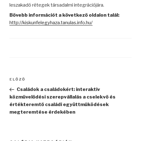
leszakadó rétegek társadalmi integrációjára.
Bővebb információt a következő oldalon talál:
http://kiskunfelegyhaza.tanulas.info.hu/
Bejegyzés
ELŐZŐ
Korábbi
navigáció
bejegyzés
Családok a családokért: interaktív
közművelődési szerepvállalás a cselekvő és
értékteremtő családi együttműködések
megteremtése érdekében