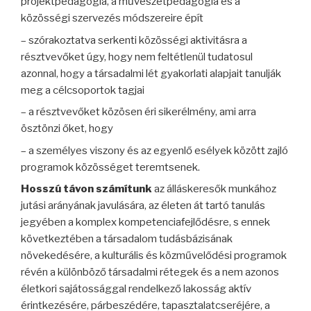
projektpedagógia, a művészetpedagógia és a
közösségi szervezés módszereire épít
– szórakoztatva serkenti közösségi aktivitásra a
résztvevőket úgy, hogy nem feltétlenül tudatosul
azonnal, hogy a társadalmi lét gyakorlati alapjait tanulják
meg a célcsoportok tagjai
– a résztvevőket közösen éri sikerélmény, ami arra
ösztönzi őket, hogy
– a személyes viszony és az egyenlő esélyek között zajló
programok közösséget teremtsenek.
Hosszú távon számítunk
az álláskeresők munkához
jutási arányának javulására, az életen át tartó tanulás
jegyében a komplex kompetenciafejlődésre, s ennek
következtében a társadalom tudásbázisának
növekedésére, a kulturális és közművelődési programok
révén a különböző társadalmi rétegek és a nem azonos
életkori sajátossággal rendelkező lakosság aktív
érintkezésére, párbeszédére, tapasztalatcseréjére, a