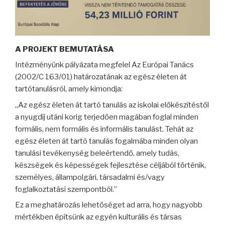
A PROJEKT BEMUTATÁSA
Intézményünk pályázata megfelel Az Európai Tanács
(2002/C 163/01) határozatának az egész életen át
tartótanulásról, amely kimondja:
„Az egész életen át tartó tanulás az iskolai előkészítéstől
a nyugdíj utáni korig terjedően magában foglal minden
formális, nem formális és informális tanulást. Tehát az
egész életen át tartó tanulás fogalmába minden olyan
tanulási tevékenység beleértendő, amely tudás,
készségek és képességek fejlesztése céljából történik,
személyes, állampolgári, társadalmi és/vagy
foglalkoztatási szempontból.”
Ez a meghatározás lehetőséget ad arra, hogy nagyobb
mértékben építsünk az egyén kulturális és társas