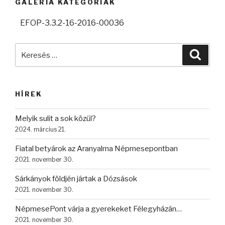
GALÉRIA KATEGÓRIÁK
EFOP-3.3.2-16-2016-00036
Keresés
Keres
a
következő
kifejezésre:
HÍREK
Melyik sulit a sok közül?
2024. március 21.
Fiatal betyárok az Aranyalma Népmesepontban
2021. november 30.
Sárkányok földjén jártak a Dózsások
2021. november 30.
NépmesePont várja a gyerekeket Félegyházán…
2021. november 30.