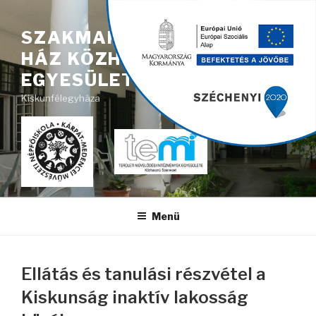
Tartalomhoz
}
SZAKMAKÖZI MŰVELŐDÉSI
HÁZ KÖZHASZNÚ
EGYESÜLET
Kiskunfélegyháza
Menü
Ellátás és tanulási részvétel a
Kiskunság inaktív lakosság