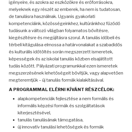
igényeire, és azokra az eszközökre és erőforrásokra,
melyeknek egy részét az emberek, ha nem is tudatosan,
de tanulásra használnak. Ugyanis gyakorlati
kompetenciáink, közösségeinkhez, kultúránkhoz fűződő
tudásunk a változó világban folyamatos bővítésre,
kiegészítésre és megújításra szorul. A tanulás időbeli és
térbeli kitágulása elmossa a határvonalakat a szabadidős
és kulturális időtöltés során megszerzett ismeretek,
képességek és az iskolai tanulás közben elsajátított
tudás között. Pályázati programunkkal ezen ismeretek
megszerzésének lehetőségeit bővítjük, vagy alapvetően
megteremtjük – új tanulás formák kialakításával.
A PROGRAMMAL ELÉRNI KÍVÁNT RÉSZCÉLOK:
alapkompetenciák fejlesztése a nem formális és
informális képzési formák és szolgáltatások
kiterjesztésével,
tanulás tanulásának támogatása,
új innovatív tanulási lehetőségek és formák