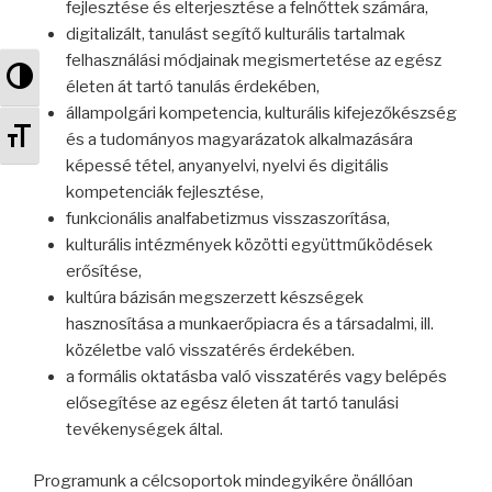
fejlesztése és elterjesztése a felnőttek számára,
digitalizált, tanulást segítő kulturális tartalmak
felhasználási módjainak megismertetése az egész
Nagy kontraszt váltása
életen át tartó tanulás érdekében,
állampolgári kompetencia, kulturális kifejezőkészség
Betűméret váltása
és a tudományos magyarázatok alkalmazására
képessé tétel, anyanyelvi, nyelvi és digitális
kompetenciák fejlesztése,
funkcionális analfabetizmus visszaszorítása,
kulturális intézmények közötti együttműködések
erősítése,
kultúra bázisán megszerzett készségek
hasznosítása a munkaerőpiacra és a társadalmi, ill.
közéletbe való visszatérés érdekében.
a formális oktatásba való visszatérés vagy belépés
elősegítése az egész életen át tartó tanulási
tevékenységek által.
Programunk a célcsoportok mindegyikére önállóan