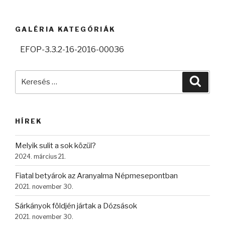
GALÉRIA KATEGÓRIÁK
EFOP-3.3.2-16-2016-00036
Keresés
Keres
a
következő
kifejezésre:
HÍREK
Melyik sulit a sok közül?
2024. március 21.
Fiatal betyárok az Aranyalma Népmesepontban
2021. november 30.
Sárkányok földjén jártak a Dózsások
2021. november 30.