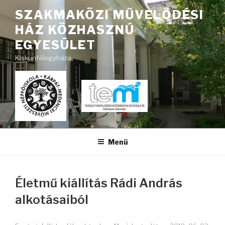
Tartalomhoz
SZAKMAKÖZI MŰVELŐDÉSI
HÁZ KÖZHASZNÚ
EGYESÜLET
Kiskunfélegyháza
Menü
Életmű kiállítás Rádi András
alkotásaiból