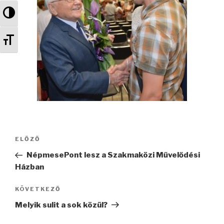
Nagy kontraszt váltása
Betűméret váltása
Bejegyzés
ELŐZŐ
Korábbi
navigáció
bejegyzés
NépmesePont lesz a Szakmaközi Művelődési
Házban
KÖVETKEZŐ
Következő
bejegyzés
Melyik sulit a sok közül?