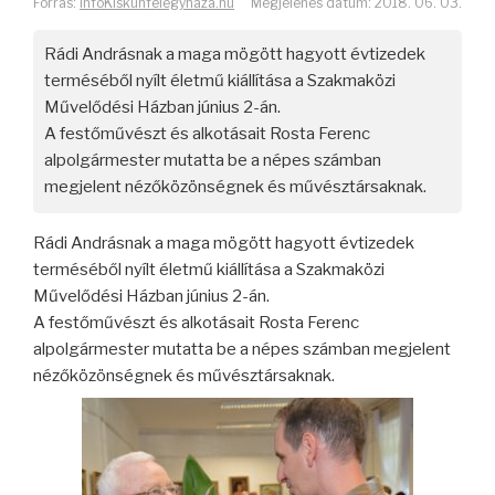
Forrás:
infoKiskunfélegyháza.hu
Megjelenés dátum: 2018. 06. 03.
Rádi Andrásnak a maga mögött hagyott évtizedek
terméséből nyílt életmű kiállítása a Szakmaközi
Művelődési Házban június 2-án.
A festőművészt és alkotásait Rosta Ferenc
alpolgármester mutatta be a népes számban
megjelent nézőközönségnek és művésztársaknak.
Rádi Andrásnak a maga mögött hagyott évtizedek
terméséből nyílt életmű kiállítása a Szakmaközi
Művelődési Házban június 2-án.
A festőművészt és alkotásait Rosta Ferenc
alpolgármester mutatta be a népes számban megjelent
nézőközönségnek és művésztársaknak.